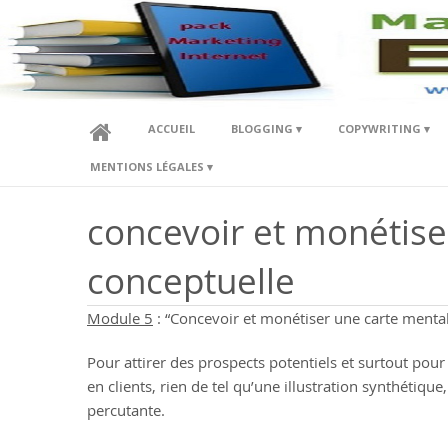
LE MARKETING INTERNET EN EBOOKS
LE MARKETING INTERN
EBOOKS
ACCUEIL
BLOGGING
COPYWRITING
MENTIONS LÉGALES
concevoir et monétise
conceptuelle
Module 5
: “Concevoir et monétiser une carte menta
Pour attirer des prospects potentiels et surtout pour 
en clients, rien de tel qu’une illustration synthétique,
percutante.